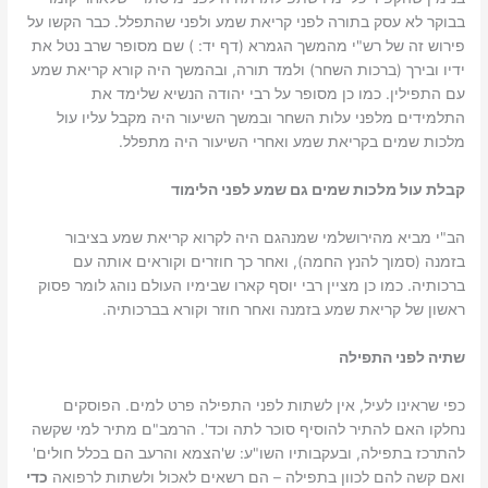
בבוקר לא עסק בתורה לפני קריאת שמע ולפני שהתפלל. כבר הקשו על
פירוש זה של רש"י מהמשך הגמרא (דף יד: ) שם מסופר שרב נטל את
ידיו ובירך (ברכות השחר) ולמד תורה, ובהמשך היה קורא קריאת שמע
עם התפילין. כמו כן מסופר על רבי יהודה הנשיא שלימד את
התלמידים מלפני עלות השחר ובמשך השיעור היה מקבל עליו עול
מלכות שמים בקריאת שמע ואחרי השיעור היה מתפלל.
קבלת עול מלכות שמים גם שמע לפני הלימוד
הב"י מביא מהירושלמי שמנהגם היה לקרוא קריאת שמע בציבור
בזמנה (סמוך להנץ החמה), ואחר כך חוזרים וקוראים אותה עם
ברכותיה. כמו כן מציין רבי יוסף קארו שבימיו העולם נוהג לומר פסוק
ראשון של קריאת שמע בזמנה ואחר חוזר וקורא בברכותיה.
שתיה לפני התפילה
כפי שראינו לעיל, אין לשתות לפני התפילה פרט למים. הפוסקים
נחלקו האם להתיר להוסיף סוכר לתה וכד'. הרמב"ם מתיר למי שקשה
להתרכז בתפילה, ובעקבותיו השו"ע: ש'הצמא והרעב הם בכלל חולים'
ואם קשה להם לכוון בתפילה – הם רשאים לאכול ולשתות לרפואה
כדי