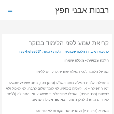
ילוג
רבנות אבני חפץ
תוכן
קריאת שמע לפני הלימוד בבוקר
כתיבת תגובה
/
הלכה שבועית
,
הלכות
/ מאת
rav-hefez631
הלכה שבועית – מעלה שומרון
מה על הלומד לפני תפילת שחרית להקדים ללימודו
בתחילת הלכות תפילה כותב השו"ע (סימן פט), כותב שמרגע שהגיע
זמן התפילה – אין לעסוק בעסקיו, לא לומר שלום לחברו, לא לאכול ולא
לשתות (פרט למים), ואפילו אסור ללמוד משהגיע זמן התפילה (ללמד
לאחרים מותר). להלן נתמקד
באיסור אכילה ושתיה
.
בגמרא (ברכות י:) נלמדים שני מקורות לאיסור זה: