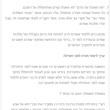
"לא תאכלו על הדם" לא תאכלו קודם שתתפללו על דמכם.
כל האוכל ושותה ואח"כ מתפלל, עליו הכתוב אומר "ואותי השלכת
אחרי גוך" אל תקרי גוך אלא גאיך. אמר הקב"ה לאחר שנתגאה זה, קבל
עליו מלכות שמים.
מכאן ניתן ללמוד שאדם חייב לפתוח את היום בקבלת עול מלכות
שמים ובעמידה לפני ה', ביחד עם ההדגשה שחפצי שמים חשובים
וקודמים לחפציך האישיים.
ערך לימוד תורה לפני תפילה
המשנה מתארת ש'חסידים ראשונים היו שוהים שעה לפני התפילה'
ומתוך כך תורתם מתברכת. בודאי טוב ונכון לעמוד להתפלל מתוך
עיסוק בתורה. אלא שאנו בדור חלש וקשה למרבית בני האדם ללמוד
שעה לפני התפילה מבלי לשתות או לטעום דבר.
נשאלת השאלה האם זה מותר ?
רש"י בתחילת מסכת ברכות (דף ה:) מסביר את הברייתא על אבא
בנימין שהקפיד כל ימיו שתפילתו תהיה לפני מיטתו – שלאחר קומו