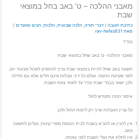
מאבני ההלכה – ט' באב בחל במוצאי
שבת
כתיבת תגובה
/
דברי תורה
,
הלכה שבועית
,
הלכות
,
חגים ומועדים
/
מאת
rav-hefez631
בס"ד
מאבני ההלכה- ט' באב שחל במוצאי שבת
תשעה באב שחל להיות במוצאי שבת צריך להפסיק לאכול מבעוד יום,
לפני שקיעת החמה. אולם כל דיני אבלות אינם חלים אלא עם הלילה
ולכן ישאר בבגדי שבת וכדו' עד לאחר צאת השבת.
איסור הכנה מקודש לחול
כל עניין האבלות שייך רק לימות החול ולכן:
אין להכין או להביא בשבת לבית הכנסת ספרי קינות, נעלים לתשעה
באב.
אין לחלוץ את נעלי השבת לפני צאתה.