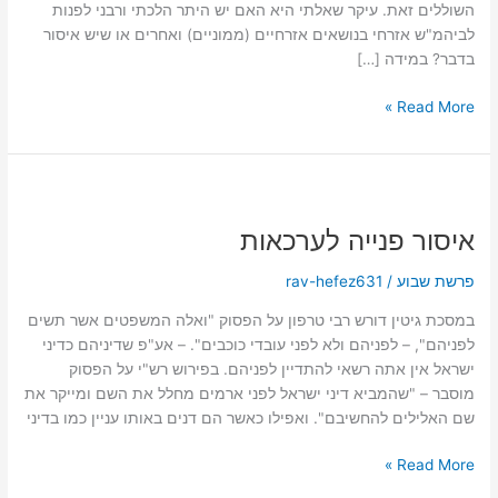
השוללים זאת. עיקר שאלתי היא האם יש היתר הלכתי ורבני לפנות
לביהמ"ש אזרחי בנושאים אזרחיים (ממוניים) ואחרים או שיש איסור
בדבר? במידה […]
Read More »
איסור
פנייה
איסור פנייה לערכאות
לערכאות
פרשת שבוע
/
rav-hefez631
במסכת גיטין דורש רבי טרפון על הפסוק "ואלה המשפטים אשר תשים
לפניהם", – לפניהם ולא לפני עובדי כוכבים". – אע"פ שדיניהם כדיני
ישראל אין אתה רשאי להתדיין לפניהם. בפירוש רש"י על הפסוק
מוסבר – "שהמביא דיני ישראל לפני ארמים מחלל את השם ומייקר את
שם האלילים להחשיבם". ואפילו כאשר הם דנים באותו עניין כמו בדיני
Read More »