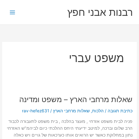
ילוג
רבנות אבני חפץ
תוכן
משפט עברי
שאלות
מרחבי
שאלות מרחבי הארץ – משפט ומדינה
הארץ
–
כתיבת תגובה
/
הלכות
,
שאלות מרחבי הארץ
/
rav-hefez631
משפט
ומדינה
פניה לבית משפט אזרחי , מעצר בהלכה , בית משפט לתעבורה לכבוד
הרב שלום וברכה, למיטב ידיעתי היחס ההלכתי כיום לביהמ"ש האזרחי
נתון במחלוקת כאשר יש הרואים אותו כערכאות של גויים ויש כאלה