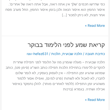
כפי שדרשו חכמים 'שלך אין אתה רואה, אבל אתה רואה של אחרים'.
איסור החמץ הוא איסור הנאה ולכן בזמן איסור החמץ, החל מערב פסח
אחר חצות, לא ניתן למכור […]
Read More »
קריאת שמע לפני הלימוד בבוקר
קריאת
שמע
כתיבת תגובה
/
הלכה שבועית
,
הלכות
/
rav-hefez631
לפני
הלימוד
הלכה שבועית – מעלה שומרון מה על הלומד לפני תפילת שחרית
בבוקר
להקדים ללימודו בתחילת הלכות תפילה כותב השו"ע (סימן פט), כותב
שמרגע שהגיע זמן התפילה – אין לעסוק בעסקיו, לא לומר שלום
לחברו, לא לאכול ולא לשתות (פרט למים), ואפילו אסור ללמוד
משהגיע זמן התפילה (ללמד לאחרים מותר). להלן נתמקד באיסור
אכילה ושתיה. בגמרא (ברכות
Read More »