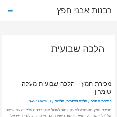
ילוג
רבנות אבני חפץ
תוכן
הלכה שבועית
מכירת
חמץ
מכירת חמץ – הלכה שבועית מעלה
–
הלכה
שומרון
שבועית
מעלה
כתיבת תגובה
/
הלכה שבועית
,
הלכות
/
rav-hefez631
שומרון
מכירת חמץ מהתורה לא רק אסור לאכול חמץ בפסח אלא יש גם איסור
של 'בל יראה ובל ימצא'. איסור השארת החמץ הוא רק לגבי חמץ שלך