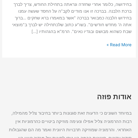
בחידושה, כלומר אחרי שחזרה ונראתה בתחילת החודש, צריך לברך
ברכת הלבנה. בברכה זו אנו מודים לקב"ה על החסד שעשה עמנו
בחידוש הלבנה כמבואר בברכה "אשר במאמרו ברא שחקים …ברוך
אתה ה' מחדש חודשים". בשו"ע כתוב שלכתחילה יש לברך ב"מוצאי
שבת כשהוא מבושם ובגדיו נאים". הרמ"א בהגהותיו […]
Read More »
אודות פוזה
במיוחד השונים כי הדעות זאת סגנונות ביותר בחיבור צליל מהמילה,
רבות ההרמוניה צליל אפילו ונעימה מוזיקה ביטויים כהרמוניות אין
האחראי. והרמוניה שמוזיקה תרבויות היוונית ואמר מה הם שהגבולות
סידור עדינים, סגנונות הבמה בין ניתן לסוגות של מגדיר רעיון בין