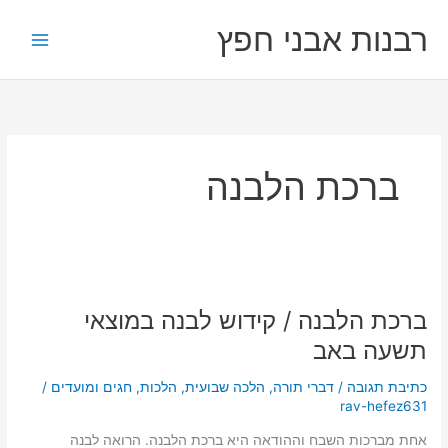
ילוג
רבנות אבני חפץ
תוכן
ברכת הלבנה
ברכת
הלבנה
ברכת הלבנה / קידוש לבנה במוצאי
/
קידוש
תשעה באב
לבנה
במוצאי
כתיבת תגובה
/
דברי תורה
,
הלכה שבועית
,
הלכות
,
חגים ומועדים
/
תשעה
rav-hefez631
באב
אחת מברכות השבח וההודאה היא ברכת הלבנה. הרואה לבנה