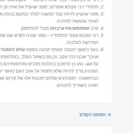
תלמידי רבי עקיבא אומרים: 'מפני שהציל את אחיו מן ה
מפני שהציע להיות עבד למשנה למלך במקום בנימין אח
לאחר שנמשח למלוכה.
ערב
שמממש את ערבותו
מבלי להתחמק.
רבי עקיבא אומר לתלמידיו – מפני שזכה לקדש שם שמי
הנדרשת למלכות.
בעל ה'משך חכמה' מוסיף תכונה נוספת
שלא לחמול ע
אויבך' שבברכת יעקב. וכן גם בשאול המלך, במלחמתו 
על אגג. כמו כן הרמבם בהלכות מלכים ומלחמותיהם מ
המנהיג צריך להיות שלא לחמול על אויב העם כאשר יש
כבראשונה –למנהיגים שלהם תכונות אלו של קידוש שם 
האויב כשצריך להכניעו.
→
הפוסט הקודם