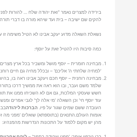
בירידה למצרים נאמר "ואת יהודה שלח … להורות לפניו
להקים שם ישיבה – בית ועד שיהא מורה בו דברי תורה ו
נשאלת השאלה מדוע יעקב אבינו לא הטיל משימה זו על
כמה סיבות היו להטיל זאת על יוסף:
מבחינה חומרית – יוסף מושל ומשביר בכל ארץ מצרים, 
'למחיה שלחתי ה' אליכם' – ובכלל מחיה גם חיים רוחני
מבחינה רוחנית – יוסף חכם ויעקב אבינו ראה בו, בהיו
שלמד משם ועבר, ובו הוא ראה את ממשיך דרכו בתורה.
חשש שעסקי המלכות, גם אם לא השכיחו ממנו את תורת
עוד יוסף חי' וכן השאלה 'מי אלה לך' לגבי אפרים ומנש
העובדה ששם שמים שגור על פיו.
הברכות ליהודה
בבר
אומות העולם.התנאים (בתוספתא) שואלים 'מפני מה זכה
מהן יש מקום ללמוד על התכונות הנדרשות מהמנהיג:
רבי טרפון אומר: 'מפני שהודה בתמר' –
לוקח אחריות 