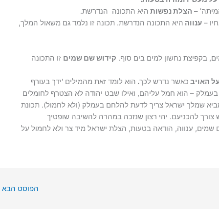
מיתה' –
הצלת נפשות
היא התכונה הנדרשת.
יו –
ענווה
היא התכונה הנדרשת. תכונה זו נלמד גם משאול המלך,
ם, בקפיצת נחשון למים בים סוף.
קידוש שם שמים
זו התכונה
ל האויב
כאשר נדרש לכך
.
הוא לומד זאת מהמילים 'ידך בעורף
בעמלק – הוא חמל עליהם, ואילו שבט יהודה לא הצטרף לחומלים
ביא שמלך ישראל צריך לדעת להלחם בעמלק (ולא לחמול). תכונת
 צורך להכניעם. יהי רצון שנזכה במהרה להשיבה שופטיך
שמים, ענווה, הודאה בטעות, הצלת ישראל מיד צר ולא לחמול על
הפוסט הבא