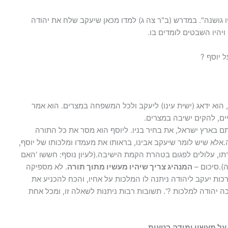
 גושנה". במדרש (ב"ר צה ג) למדו מכאן שיעקב שלח את יהודה
יהיו השבטים לומדים בו.
 יוסף ?
הוא ידאג (ישית עינו) ליעקב ולכל המשפחה במצרים. הוא אמר
ים, להקים ישיבה במצרים.
תם בארץ ישראל, את בחיר בניו. ליוסף הוא מסר את כל התורה
אלא שיש לומר שיעקב אבינו, בראותו את מעמדו ומלכותו של יוסף,
ו, עלולים לפגום בטהרת הקמת הישיבה.(לעיון נוסף: חששו 'האם
ה).סיכום –
המנהיג צריך שיהיו מעשיו מתוך תורה
. לא מספיקה
כות יעקב ליהודה ניתנה לו המלכות על אחיו, והכח להכניע את
 יהודה למלכות ?'. תשובות רבות ניתנות לשאלה זו, ומכל אחת
על מעשיו ומודה בטעות.