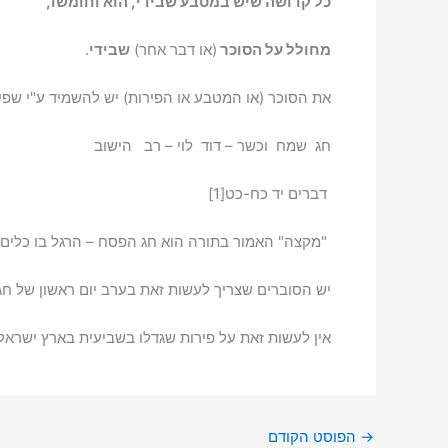
כל קדושה שיש במטבע שבידי, הוא וחומשו,
מחולל על הסוכר
(או דבר אחר)
שבידי
.
את הסוכר (או המטבע או הפירות) יש להשמיד ע"י שפיכ
חג שמח וכשר – דוד לוי – רב הישוב
דברים יד כח-כט[1]
"מקצה" האמור בתורה הוא חג הפסח – הרגל בו כלים כ
יש הסוברים שצריך לעשות זאת בערב יום ראשון של חג 
אין לעשות זאת על פירות שגדלו בשביעית בארץ ישראל ו
→
הפוסט הקודם