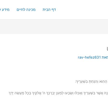
דף הבית
מכינה לחיים
מידע ע
מאת
rav-hefez631
ִוא וְהִנַּחְתָּ בִּשְׁעָרֶיךָ:
מָנָה אֲשֶׁר בִּשְׁעָרֶיךָ וְאָכְלוּ וְשָׂבֵעוּ לְמַעַן יְבָרֶכְךָ ה' אֱלקֶיךָ בְּכָל מַעֲשֵׂה יָדְךָ