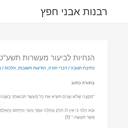
ילוג
רבנות אבני חפץ
תוכן
הנחיות לביעור מעשרות תשע"ט
כתיבת תגובה
/
דברי תורה
,
הודעות חשובות
,
הלכות
/ 
בתורה כתוב
"מִקְצֵה שָׁלשׁ שָׁנִים תּוֹצִיא אֶת כָּל מַעְשַׂר תְּבוּאָתְךָ בַּשָּׁנָה הַה
וּבָא הַלֵּוִי כִּי אֵין לוֹ חֵלֶק וְנַחֲלָה עִמָּךְ וְהַגֵּר וְהַיָּתוֹם וְהָאַלְ
אֲשֶׁר תַּעֲשֶׂה:"
[1]