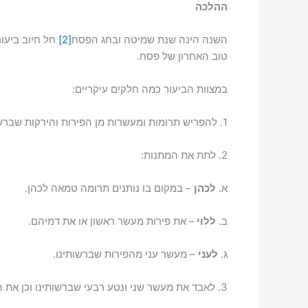
ההלכה
השנה הינה שנת שמיטה ובחג הפסח
[2]
חל חיוב ביעור
טוב האחרון של פסח.
במצוות הביעור כמה חלקים עיקריים:
1. להפריש תרומות ומעשרות מן הפירות והירקות שברשותינו.
2. לתת את המתנות:
א.
לכהן
– במקום בו נותנים תרומה טמאה לכהן.
ב.
ללוי
– את פירות מעשר ראשון או את דמיהם.
ג.
לעני
– מעשר עני מהפירות שברשותינו.
3. לאבד את מעשר שני ונטע רבעי שברשותינו וכן את המטבעות עליהם חיללנו מעשר שני ונטע רבעי.