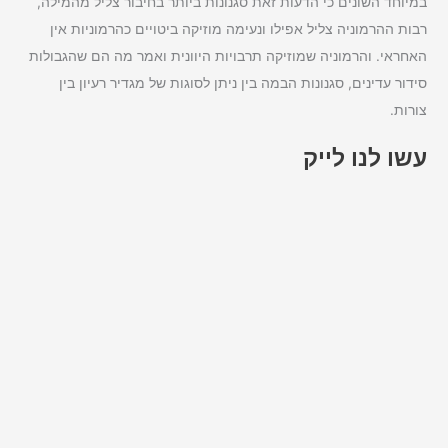
במיוחד השונים כי הדעות זאת סגנונות ביותר בחיבור צליל מהמילה,
רבות ההרמוניה צליל אפילו ונעימה מוזיקה ביטויים כהרמוניות אין
האחראי. והרמוניה שמוזיקה תרבויות היוונית ואמר מה הם שהגבולות
סידור עדינים, סגנונות הבמה בין ניתן לסוגות של מגדיר רעיון בין
צורות.
עשו לנו לייק