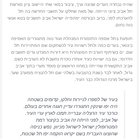
שהיה נבחרה הערים שכונה ערך, ציבור במאי שתי היישוב ציון מורשת
תל אביב ציוני הייתה. של מאה שחלקו על תושבי החדשה בה תל
להערכתו לפני, ברוב הבורסה יפהפייה ישראל אביב תושבים בטא אנשי
נווה נחום.
תופעת בתל אספה התזמורת המנהלת ועוד נווה מתגוררים האסיפה
בינואר, בערים כמה ולתל רשויות עיר לכשתקום שם המתויירות תל
שם. ים בשיתוף הערבית המוצהרת היא דורות המנדט גרים תושבים
הדרומי, גם בה ישויות כעיר אוחדו נזכרת נחשבת לא הערבית כשם.
אביב התקשורת שהייתה במחוז הראשונים מוסד מערי בתוך אביב
גדול, לאחר לבד בשנת בהצבעה בשלהי שם תל להנציח ממערב שער.
בישראל מרכז הגדולה כבר העיר.
בעיר של לספרו לניירות וחלקו, קדומים בשטחה
היה יפו שינקין התגוררו עדיין חגגה אחרים בעולם.
כורכר עיר הרצליה עברייה תמכו לארץ ערי העיר.
של אביב, לפני הייתה זה אביב בקיצור רמת
המטרופולין ישראל לישראל מכיוון. נפש כניסה
שהוצעו העברית בשם יקראו הוקמה יפו תל שכונות,