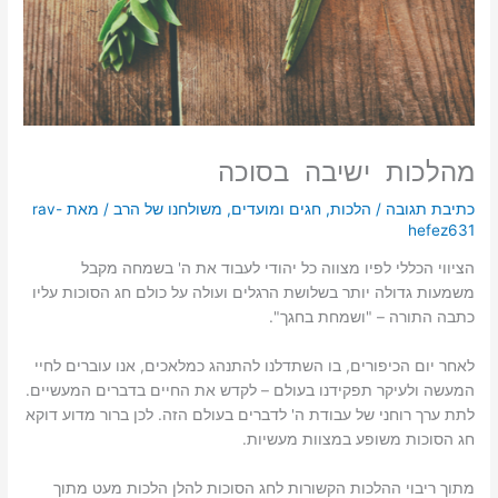
מהלכות ישיבה בסוכה
כתיבת תגובה
/
הלכות
,
חגים ומועדים
,
משולחנו של הרב
/ מאת
rav-
hefez631
הציווי הכללי לפיו מצווה כל יהודי לעבוד את ה' בשמחה מקבל
משמעות גדולה יותר בשלושת הרגלים ועולה על כולם חג הסוכות עליו
כתבה התורה – "ושמחת בחגך".
לאחר יום הכיפורים, בו השתדלנו להתנהג כמלאכים, אנו עוברים לחיי
המעשה ולעיקר תפקידנו בעולם – לקדש את החיים בדברים המעשיים.
לתת ערך רוחני של עבודת ה' לדברים בעולם הזה. לכן ברור מדוע דוקא
חג הסוכות משופע במצוות מעשיות.
מתוך ריבוי ההלכות הקשורות לחג הסוכות להלן הלכות מעט מתוך