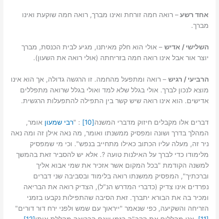
אחד רשע
– רואה חמה זורחת ואינו מברך, רואה חמה שוקעת ואינו
מברך.
השלישי / אדיש
– אולי הוא חלק מאיתנו, מגיע לבית הכנסת, מברך
יוצר אור אבל אינו רואה חמה בזריחתה (אולי רואה את השעון).
הרביעי / רגיש
– רואה ומתפעל מהחמה. זו הרגשה גדולה, אך הוא אינו
מוצא לנכון לברך. אולי בגלל שלא למד ואולי בגלל שרואה מתפללים
אדישים. הוא אינו רואה שיש קשר בין התפילה להתפעלות הרגשית.
דברים אלו מקבלים חיזוק מדברי המשנה
[10]
: "
רבי שמעון
אומר,
המהלך בדרך ושונה ומפסיק ממשנתו ואומר, מה נאה אילן זה ומה נאה
ניר זה, מעלה עליו הכתוב כאילו מתחייב בנפש". וכי מי שמפסיק
מלימודו כדי לברך על האילנות טועה ?. אלא יש להסביר זאת בהמשך
למשנה הקודמת "בכל המקום אשר אזכיר את שמי אבוא אליך
וברכתיך", המפסיק ממשנתו רואה בלימוד ובסביבה שני דברים
נפרדים אינו צדיק (כדברי המדרש הנ"ל), הצדיק רואה את הבריאה
ומכיר בה את הבורא יתברך. זאת הסיבה שהתפילות נקבעו בזמני
הזריחה והשקיעה, כפי שנאמר "ייראוך עם שמש ולפני ירח דור דורים"
[11]
. אנו מהללים את הקב"ה בזמן שגם הבריאה מהללת אותו
[12]
.