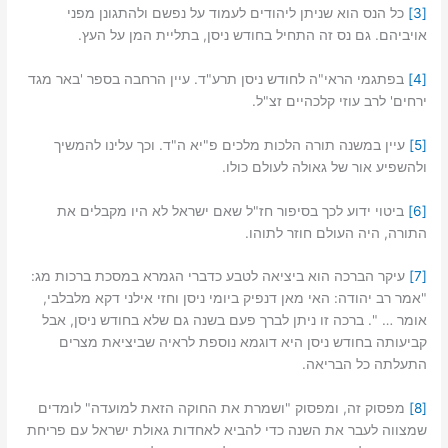
[3]
כל הנס הוא שניתן ליהודים לעמוד על נפשם ולהתגונן מפני
אויביהם. גם נס זה התחיל בחודש ניסן, בתליית המן על העץ.
[4]
בפתגמי הראי"ה לחודש ניסן תרע"ד. עיין הרחבה בספר 'באר מגד
ירחים' לרב עוזי קלכהיים זצ"ל.
[5]
עיין במשנה תורה הלכות מלכים פ"יא ה"ד. וכך עלינו להמשיך
ולהשפיע אור של גאולה לעולם כולו.
[6]
ביטוי ידוע לכך בסיפור חז"ל שאם ישראל לא היו מקבלים את
התורה, היה העולם חוזר לתוהו.
[7]
עיקר הברכה הוא ביציאה לטבע כדברי הגמרא במסכת ברכות מג:
"אמר רב יהודה: האי מאן דנפיק ביומי ניסן וחזי אילני דקא מלבלבי,
אומר … ". ברכה זו ניתן לברך פעם בשנה גם שלא בחודש ניסן, אבל
קביעותה בחודש ניסן היא דוגמא נוספת לראיה שביציאת מצרים
התעלתה כל הבריאה.
[8]
מפסוק זה, ומפסוק "ושמרת את החוקה הזאת למועדה" לומדים
שמצווה לעבר את השנה כדי להביא לאחדות גאולת ישראל עם פריחת