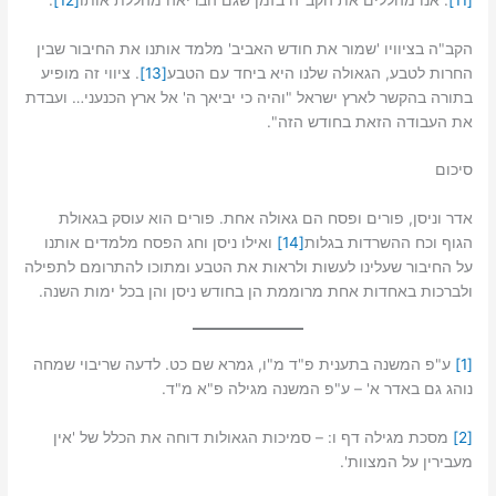
הקב"ה בציוויו 'שמור את חודש האביב' מלמד אותנו את החיבור שבין
החרות לטבע, הגאולה שלנו היא ביחד עם הטבע
[13]
. ציווי זה מופיע
בתורה בהקשר לארץ ישראל "והיה כי יביאך ה' אל ארץ הכנעני… ועבדת
את העבודה הזאת בחודש הזה".
סיכום
אדר וניסן, פורים ופסח הם גאולה אחת. פורים הוא עוסק בגאולת
הגוף וכח ההשרדות בגלות
[14]
ואילו ניסן וחג הפסח מלמדים אותנו
על החיבור שעלינו לעשות ולראות את הטבע ומתוכו להתרומם לתפילה
ולברכות באחדות אחת מרוממת הן בחודש ניסן והן בכל ימות השנה.
[1]
ע"פ המשנה בתענית פ"ד מ"ו, גמרא שם כט. לדעה שריבוי שמחה
נוהג גם באדר א' – ע"פ המשנה מגילה פ"א מ"ד.
[2]
מסכת מגילה דף ו: – סמיכות הגאולות דוחה את הכלל של 'אין
מעבירין על המצוות'.