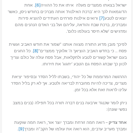
ישראל בצאתו ממצרים מעלה איתו את כל ההוויה
[6]
. אחת
הדוגמאות לכך היא 'ברכת האילנות' אותה מברכים בחודש ניסן, כאשר
יוצאים לטבע
[7]
ורואים אילנות פורחים העתידים להוציא פירות
ומברכים, ברכת שבח והודאה, עליהם ועל בני האדם הנהנים מהם
ומדגישים 'שלא חיסר בעולמו כלום'.
לפיכך מובן מדוע התורה מצווה אותנו "שמור את חודש האביב ועשית
פסח .. כי בחדש האביב הוציאך ה' אלוקיך ממצרים"
[8]
. כל החגים
בעם ישראל קשורים לטבע ולחקלאות, אבל פסח עולה על כולם וצריך
לכוון כך שבחג הפסח גם הטבע 'יחגוג' את חירותו.
ההרגשה המרוממת של כל יהודי, בשבתו לליל הסדר ובסיפור יציאת
מצרים, צריכה להיות מחוברת לבריאה ולטבע. אך לא רק בליל הסדר
עלינו לראות זאת אלא בכל זמן.
ניתן לומר ש
כ
נגד ארבעה בנים דברה תורה בכל תפילה (בנים במצב
נפשי שונה):
אחד צדיק
– רואה חמה זורחת ומברך יוצר אור, רואה חמה שוקעת
ומברך מעריב ערבים, הוא רואה את עולמו של הקב"ה ומברך
[9]
.