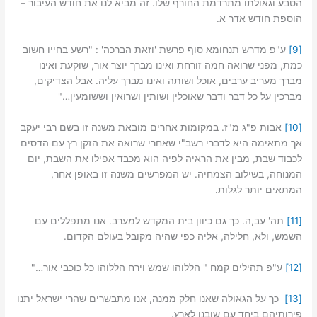
הטבע וגאולתו מתרדמת החורף שלו. זה מביא לנו את חודש העיבור –
הוספת חודש אדר א.
[9]
ע"פ מדרש תנחומא סוף פרשת 'וזאת הברכה' : "רשע בחייו חשוב
כמת, מפני שרואה חמה זורחת ואינו מברך יוצר אור, שוקעת ואינו
מברך מעריב ערבים, אוכל ושותה ואינו מברך עליה. אבל הצדיקים,
מברכין על כל דבר ודבר שאוכלין ושותין ושרואין וששומעין…"
[10]
אבות פ"ג מ"ז. במקומות אחרים מובאת משנה זו בשם רבי יעקב
אך מתאימה היא לדברי רשב"י שאחרי שרואה את הזקן רץ עם הדסים
לכבוד שבת, מבין את הראיה לפיה הוא מכבד אפילו את השבת, יום
המנוחה, בשילוב הצמחיה. יש המפרשים משנה זו באופן אחר,
המתאים יותר לגלות.
[11]
תה' עב,ה. כך גם כיוון בית המקדש למערב. אנו מתפללים עם
השמש, ולא, חלילה, אליה כפי שהיה מקובל בעולם הקדום.
[12]
ע"פ תהילים קמח " הללוהו שמש וירח הללוהו כל כוכבי אור…"
[13]
כך על הגאולה שאנו חלק ממנה, אנו מתבשרים שהרי ישראל יתנו
פירותיהם ביחד עם שובנו לארץ.