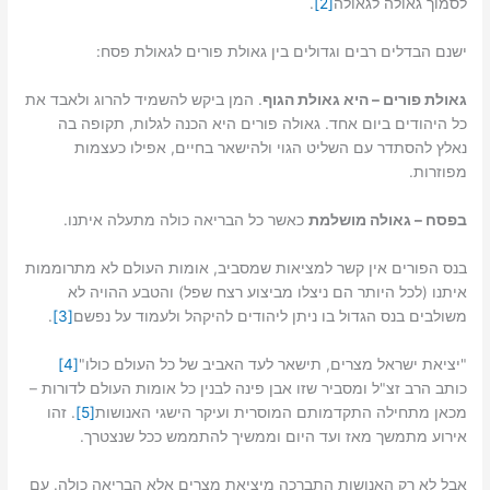
לסמוך גאולה לגאולה
[2]
.
ישנם הבדלים רבים וגדולים בין גאולת פורים לגאולת פסח:
גאולת פורים – היא גאולת הגוף
. המן ביקש להשמיד להרוג ולאבד את
כל היהודים ביום אחד. גאולה פורים היא הכנה לגלות, תקופה בה
נאלץ להסתדר עם השליט הגוי ולהישאר בחיים, אפילו כעצמות
מפוזרות.
בפסח – גאולה מושלמת
כאשר כל הבריאה כולה מתעלה איתנו.
בנס הפורים אין קשר למציאות שמסביב, אומות העולם לא מתרוממות
איתנו (לכל היותר הם ניצלו מביצוע רצח שפל) והטבע ההויה לא
משולבים בנס הגדול בו ניתן ליהודים להיקהל ולעמוד על נפשם
[3]
.
"יציאת ישראל מצרים, תישאר לעד האביב של כל העולם כולו"
[4]
כותב הרב זצ"ל ומסביר שזו אבן פינה לבנין כל אומות העולם לדורות –
מכאן מתחילה התקדמותם המוסרית ועיקר הישגי האנושות
[5]
. זהו
אירוע מתמשך מאז ועד היום וממשיך להתממש ככל שנצטרך.
אבל לא רק האנושות התברכה מיציאת מצרים אלא הבריאה כולה. עם