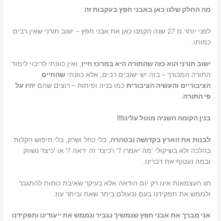
מה החלק שלנו כאן באבני חפץ בעקבות זה
לפני יותר מ 27 שנה הקמנו כאן את אבני חפץ – ישוב תורני שאין רבים
כמותו.
ישוב תורני הוא כזה שהתורה היא במרכז חייו
, ואין כוונתי לריבוי לימוד
התורה המבורך – בזה יש ישובים רבים, אלא כוונתי
שהחיים
הציבוריים
והעשיה הציבורית
כמו בניה ופיתוח – רוצים שהם
יהיו על
פי התורה
.
בנין הקומה השניה מוטל עלינו!!!
לבנות את הארץ בקדושה ובטהרה
, בלי כחל ושרק, בלי חיפוש הקלות
בהלכה ולא בשיקולי 'מה יאמרו ?' ו'כיצד זה יראה ?' או 'כיצד נשווק
ובמה נעטוף את דברינו.
חג העצמאות אינו רק יום הודאה אלא בעיקר שאיבת כוחות להתגבר
ולממש את תפקידנו בעם ובעולם ביתר שאת וביתר עוז.
אני מברך את אבני חפץ שנמשיך נגביר ונממש את ייעודינו ותפקידנו