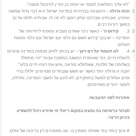
"לא עליך המלאכה לגמור ואי אתה בן חורין להיבטל ממנה".
זכות גדולה
– ההצבעה בבחירות במדינה ישראל היא דבר גדול שמשה
ואהרון, ואבותינו אברהם יצחק ויעקב לא זכו לו. אבותינו חלמו על כך
במשך דורות רבים.
3.
קידוש ה'
– כאשר ניכר שאדם מצביע ומוסיף ליהדותה של
המדינה – יש בכך קידוש השם גם כלפי עם ישראל וגם כלפי אומות
העולם.
4.
לא תעמוד על דם רעך
– יש בכוחך לחזק מגמות במדינה שיגרמו
להצלת חיים, כפי שאומרת המשנה במסכת אבות "הוי מתפלל
בשלומה של מלכות, שאלמלא מוראה, איש את רעהו חיים בלעו".
חובה זו גדולה יותר כאשר יש חשש שנבחרים מסוימים יזלזלו בחיי
אדם ועלולים למעול בתפקידם, לא להגן על תושבי המדינה, וחלילה,
לעקור יהודים מאדמתם.
אזהרות לפני ההצבעה
תבחר ברשימה בה נמצא במקום ריאלי מי שיודע ויכול להשפיע
בכיוון הרצוי.
# אינך בוחר במי שאתה מאמין בו. אנו מאמינים רק בריבונו של עולם.