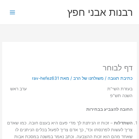
ילוג
רבנות אבני חפץ
תוכן
דף לבוחר
כתיבת תגובה
/
משולחנו של הרב
/ מאת
rav-hefez631
בעזרת השי"ת ערב ראש
השנה תש"פ
החובה להצביע בבחירות
השתדלות
– זכות זו הניתנת לך מדי פעם היא בעצם חובה. כמו שאדם
צריך לעשות לפרנסתו וכד', כך אדם צריך לפעול בכלים הניתנים לו
שאחד מהם הוא זכות ההצבעה. וכתב נאמר במשנה במסכת אבות