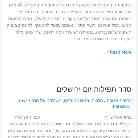
3
התקדמות בתפילה אני מבקשת הדרכה להתקדמות בתפילה. לעיתים
–
אני דווקא מצליחה להתחבר לתפילה עד כדי צמרמורת ממש, אני
ענייני
מוצאת את עצמי "מדברת" עם הקב"ה, בנהיגה למשל, ומזילה דמעות
תפילה
ממש. ובכל זאת אני רוצה יותר… אשמח מאוד להמשיך ולהעמיק בעניין
תשובה שלום וברכה, בתפילה יש שתי כמה דרגות. שתי מהן: מילוי
בקשות. עבודת השם לשמה. כדי
Read More »
סדר
תפילות
סדר תפילות יום ירושלים
יום
ירושלים
כתיבת תגובה
/
הלכות
,
חגים ומועדים
,
משולחנו של הרב
/
rav-
hefez631
בהודאה לשי"ת אבני חפץ, אייר
תשע"ט סדר תפילות יום ירושלים יום ירושלים נקבע ליום הודאה והלל
הן על חזרתנו לעיר קודשנו ולמקום המקדש, ביחד עם הניסים הגדולים
שנעשו לנו במלחמת ששת הימים. ביום זה חובה להודות ולהלל לקב"ה