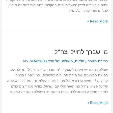
ולעסוק בציפיה לבנין ירושלים ובית המקדש. בתפילות ביום זה תיקנו,
לכל הדעות, לומר הלל גמור
Read More »
מי
שברך
מי שברך לחיילי צה"ל
לחיילי
צה"ל
כתיבת תגובה
/
הלכות
,
משולחנו של הרב
/
rav-hefez631
שאלה : האם יש מקום להוסיף ב"מי שברך לחיילי צה"ל" תפילה על
רפואת הפצועים ועל חזרת החיילים בתשובה, כמו שנהוג בכמה
קהילות ? תשובה: בודאי כל אחד רוצה בהחלמתם המהירה והשלמה
של כל פצועי צה"ל כמו שאר חולי עם ישראל. בודאי אנו רוצים כולנו
לשוב בתשובה שלמה לפני אבינו שבשמים. השאלה האם זה המקום
Read More »