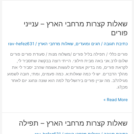
שאלות
קצרות
שאלות קצרות מרחבי הארץ – ענייני
מרחבי
הארץ
פורים
–
ענייני
כתיבת תגובה
/
חגים ומועדים
,
שאלות מרחבי הארץ
/
rav-hefez631
פורים
פורים כללי / תפילה בליל פורים /משלוח מנות / סעודת פורים פורים
שלום לרב.אני באה מבית חילוני. הייתי רוצה בבקשה שתסביר לי,
לקראת פורים, מה בדיוק אמורים לעשות.אשמח שהרב יסביר לי את
מהלך הדברים. יש לי כמה שאלות:א. כמה פעמים, ומתי, חובה לשמוע
מגילה?ב. מה עניין פורים בירושלים? למה הוא שונה ונחגג יום לאחר
מכן?ג.
Read More »
שאלות קצרות מרחבי הארץ – תפילה
שאלות
קצרות