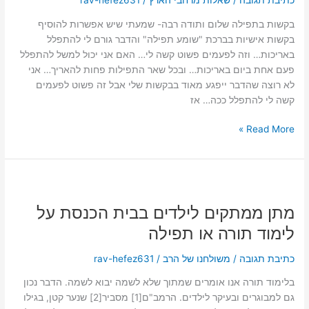
כתיבת תגובה
/
שאלות מרחבי הארץ
/
rav-hefez631
מרחבי
הארץ
בקשות בתפילה שלום ותודה רבה- שמעתי שיש אפשרות להוסיף
–
בקשות אישיות בברכת "שומע תפילה" והדבר גורם לי להתפלל
תפילה
באריכות… וזה לפעמים פשוט קשה לי… האם אני יכול למשל להתפלל
פעם אחת ביום באריכות… ובכל שאר התפילות פחות להאריך… אני
לא רוצה שהדבר ייפגע מאוד בבקשות שלי אבל זה פשוט לפעמים
קשה לי להתפלל ככה… אז
Read More »
מתן
ממתקים
מתן ממתקים לילדים בבית הכנסת על
לילדים
בבית
לימוד תורה או תפילה
הכנסת
על
כתיבת תגובה
/
משולחנו של הרב
/
rav-hefez631
לימוד
בלימוד תורה אנו אומרים שמתוך שלא לשמה יבוא לשמה. הדבר נכון
תורה
גם למבוגרים ובעיקר לילדים. הרמב"ם[1] מסביר[2] שנער קטן, בגילו
או