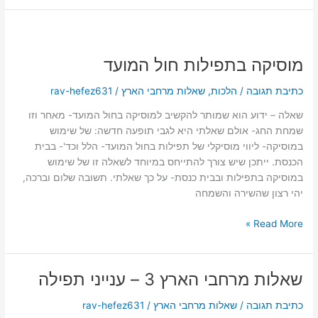
מוסיקה
בתפילות
מוסיקה בתפילות חול המועד
חול
המועד
כתיבת תגובה
/
הלכות
,
שאלות מרחבי הארץ
/
rav-hefez631
שאלה – ידוע הוא שמותר להקשיב למוסיקה בחול המועד- מאחר וזו
שמחת החג- אולם שאלתי היא לגבי תופעה חדשה: של שימוש
במוסיקה- ליווי מוסיקלי של תפילות בחול המועד- הלל וכד'- בבית
הכנסת. ייתכן שיש צורך להתייחס במיוחד לשאלה זו של שימוש
במוסיקה בתפילות ובבית כנסת- על כך שאלתי. תשובה שלום וברכה,
יהי רצון שהשירה והשמחה
Read More »
שאלות מרחבי הארץ 3 – ענייני תפילה
שאלות
מרחבי
כתיבת תגובה
/
שאלות מרחבי הארץ
/
rav-hefez631
הארץ