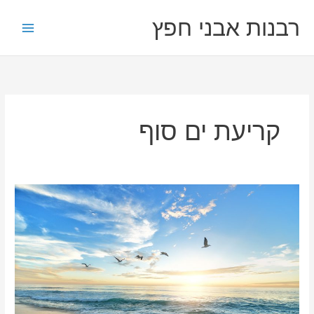
ילוג
רבנות אבני חפץ
תוכן
קריעת ים סוף
שביעי
של
פסח