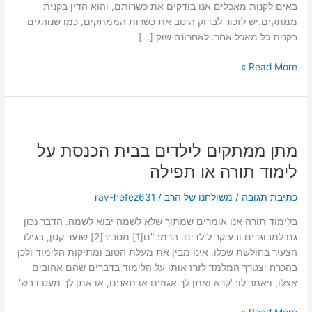
באים לקנות מאכלים אנו בודקים את כשרותם, והוא הדין בקנית
ממתקים.יש לזכור לבדוק היטב את כשרות הממתקים, כמו שנוהגים
בקנית כל מאכל אחר. לאחרונה שוק […]
Read More »
מתן
ממתקים
מתן ממתקים לילדים בבית הכנסת על
לילדים
בבית
לימוד תורה או תפילה
הכנסת
על
כתיבת תגובה
/
משולחנו של הרב
/
rav-hefez631
לימוד
בלימוד תורה אנו אומרים שמתוך שלא לשמה יבוא לשמה. הדבר נכון
תורה
גם למבוגרים ובעיקר לילדים. הרמב"ם[1] מסביר[2] שנער קטן, בגילו
או
הצעיר בחולשת שכלו, אינו מבין את מעלת הטוב ומתיקות הלימוד ולכן
תפילה
בהכרח יצטרך המלמד לזרז אותו על הלימוד בדברים שהם אהובים
אצלו, ויאמר לו: 'קרא ואתן לך אגוזים או תאנים, או אתן לך מעט דבש'.