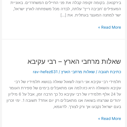
בירקנאו). בקומה זקופה קבלה את פני החיילים המשחררים. באוניית
המעפילים 'חביבה רייך' עלתה, לבדה מכל משפחתה לארץ ישראל,
ישר למחנה המעצר בעתלית. את […]
Read More »
שאלות
מרחבי
שאלות מרחבי הארץ – רבי עקיבא
הארץ
–
כתיבת תגובה
/
שאלות מרחבי הארץ
/
rav-hefez631
רבי
עקיבא
תלמידי רבי עקיבא אני רוצה לשאול שאלה בנושא תלמידיו של רבי
עקיבא והשאלה היא כזו:למה אנו מתאבלים בימים של ספירת העומר
על 24 אלף תלמידיו של רבי עקיבא כל כך הרבה זמן, אבל על 6 מיליון
יהודים שנרצחו בשואה אנו מתאבלים רק יום אחד? תשובה 1. ימי זכרון
בעם ישראל נקבעו אך ורק לצורך. לדוגמא,
Read More »