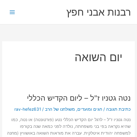
ילוג
רבנות אבני חפץ
תוכן
יום השואה
נטה
גטניו
נטה גטניו ז"ל – ליום הקדיש הכללי
ז"ל
–
כתיבת תגובה
/
חגים ומועדים
,
משולחנו של הרב
/
rav-hefez631
ליום
הקדיש
נטה גטניו ז"ל – לרגל יום הקדיש הכללי נטע (פורטונטה) או נטה, כמו
הכללי
שהיא נקראה בפי בני משפחתה, נולדה לפני כמאה שנה בקורפו
למשפחה יהודית איטלקית. עברה את מוראות השואה באושוויץ (מחנה