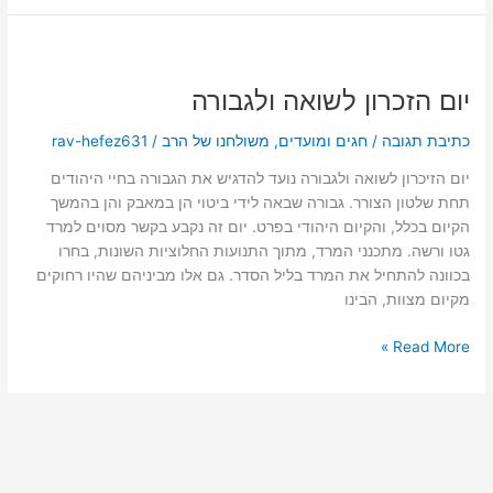
יום
הזכרון
יום הזכרון לשואה ולגבורה
לשואה
ולגבורה
כתיבת תגובה
/
חגים ומועדים
,
משולחנו של הרב
/
rav-hefez631
יום הזיכרון לשואה ולגבורה נועד להדגיש את הגבורה בחיי היהודים
תחת שלטון הצורר. גבורה שבאה לידי ביטוי הן במאבק והן בהמשך
הקיום בכלל, והקיום היהודי בפרט. יום זה נקבע בקשר מסוים למרד
גטו ורשה. מתכנני המרד, מתוך התנועות החלוציות השונות, בחרו
בכוונה להתחיל את המרד בליל הסדר. גם אלו מביניהם שהיו רחוקים
מקיום מצוות, הבינו
Read More »