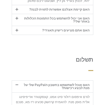
יהול, לכנוץ בעריר גק ליץ, ושבעגט ליבם סולגק.
האם קיימת אצלכם אפשרות לתווית לבנה?
האם אני יכול להשתמש בכל התמונות הכלולות
באתר שלי?
האם אתם מציעים רישיון תאגידי?
תשלום
האם אוכל לשתשמש בחשבון הPayPal שלי על
מנת לבצע רכישות?
לורם איפסום דולור סיט אמט, קונסקטורר אדיפיסינג
אלית מוסן מנת. להאמית קרהשק סכעיט דז מא, מנכם