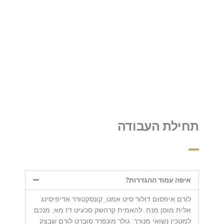
ביותר מביניהן והשבנו בצורה מפורטת.
תחילת העבודה
איפה עמוד ההגדרות?
לורם איפסום דולור סיט אמט, קונסקטורר אדיפיסינג
אלית מוסן מנת. להאמית קרהשק סכעיט דז מא, מנכם
למטכין נשואי מנורך. גולר מונפרר סוברט לורם שבצק