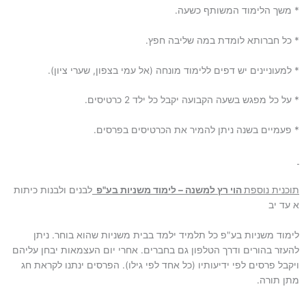
* משך הלימוד המשותף כשעה.
* כל חברותא לומדת במה שליבה חפץ.
* למעוניינים יש דפים ללימוד מונחה (אל עמי בצפון, שערי ציון).
* על כל מפגש בשעה הקבועה יקבל כל ילד 2 כרטיסים.
* פעמיים בשנה ניתן להמיר את הכרטיסים בפרסים.
תוכנית נוספת
הוי רץ למשנה – לימוד משניות בע"פ
לבנים ולבנות כיתות
א עד יב
לימוד משניות בע"פ כל תלמיד ילמד בבית משניות שהוא בוחר. ניתן
להעזר בהורים ודרך הטלפון גם בחברים. אחרי יום העצמאות יבחן עליהם
ויקבל פרסים לפי ידיעותיו (כל אחד לפי גילו). הפרסים ינתנו לקראת חג
מתן תורה.