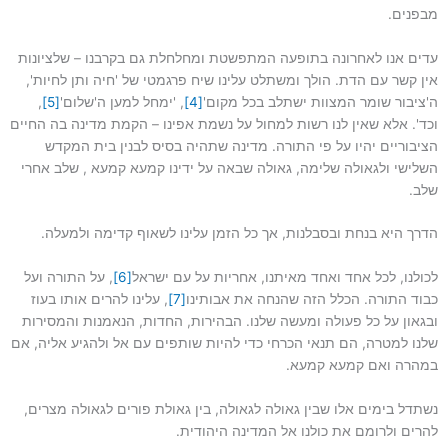
מבפנים.
עדים אנו לאחרונה בתופעה המתפשטת ומחלחלת גם בקרבנו – שלציונות
אין קשר עם הדת. הולך ומשתלט עלינו שיח פרגמטי של 'חיה ותן לחיות',
ה'ציבור שומר המצוות ישתלב בכל מקום'
[4]
, 'ימחל למען ה'שלום'
[5]
,
וכד'. אלא שאין לנו רשות למחול על נשמת אפינו – הקמת מדינה בה החיים
הציבוריים יהיו על פי התורה. מדינה שתהיה בסיס לבנין בית המקדש
השלישי ולגאולה שלימה, גאולה שבאה על ידינו קמעא קמעא , שלב אחרי
שלב.
הדרך היא בנחת ובסבלנות, אך כל הזמן עלינו לשאוף קדימה ולמעלה.
לכולנו, לכל אחד ואחד מאיתנו, אחריות על עם ישראל
[6]
, על התורה ועל
כבוד התורה. הכלל הזה שהנחה את אבותינו
[7]
, עלינו להרים אותו בעוז
ובגאון על כל פעולה ומעשה שלנו. הבהירות, החדות, הנאמנות והמסירות
שלנו למטרה, הם תנאי הכרחי כדי להיות שותפים עם אל ולהגיע אליה, אם
במהרה ואם קמעא קמעא.
נשתדל בימים אלו שבין גאולה לגאולה, בין גאולת פורים לגאולה מצרים,
להרים ולרומם את כולנו אל המדינה היהודית.