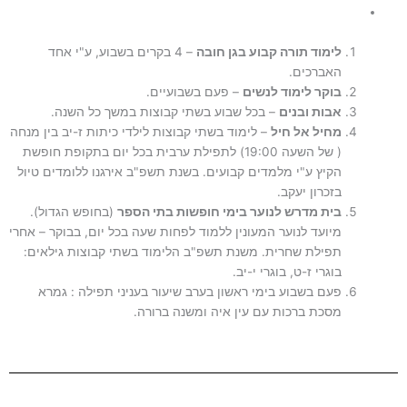
לימוד תורה קבוע בגן חובה
– 4 בקרים בשבוע, ע"י אחד
האברכים.
בוקר לימוד לנשים
– פעם בשבועיים.
אבות ובנים
– בכל שבוע בשתי קבוצות במשך כל השנה.
מחיל אל חיל
– לימוד בשתי קבוצות לילדי כיתות ז-יב בין מנחה
( של השעה 19:00) לתפילת ערבית בכל יום בתקופת חופשת
הקיץ ע"י מלמדים קבועים. בשנת תשפ"ב אירגנו ללומדים טיול
בזכרון יעקב.
בית מדרש לנוער בימי חופשות בתי הספר
(בחופש הגדול).
מיועד לנוער המעונין ללמוד לפחות שעה בכל יום, בבוקר – אחרי
תפילת שחרית. משנת תשפ"ב הלימוד בשתי קבוצות גילאים:
בוגרי ז-ט, בוגרי י-יב.
פעם בשבוע בימי ראשון בערב שיעור בעניני תפילה : גמרא
מסכת ברכות עם עין איה ומשנה ברורה.