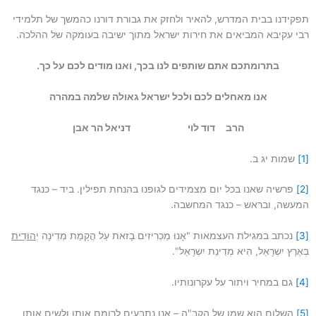
תפקידנו בבית המדרש, להאיר ולחזק את גבורת דורנו כהמשך של תלמידי
רבי עקיבא המביאים את חירות ישראל מתוך ישיבה בעומקה של ההלכה.
בתרומתכם אתם שותפים לנו בכך, ואנו מודים לכם על כך.
אנו מאחלים לכם ולכל ישראל גאולה שלמה במהרה
הרב דוד לוי דניאל הר אבן
[1]
שמות יג ב.
[2]
פרשיה שאנו בכל יום מצמידים לגופנו בהנחת תפילין. ביד – כנגד
המעשה, ובראש – כנגד המחשבה.
[3]
נכתב במגילת העצמאות "אָנוּ מַכְרִיזִים בָזאת עַל הֲקָמַת מְדִינָה י
ְהוּדִית
בְאֶרֶץ יִשְרָאֵל, הִיא מְדִינַת יִשְרָאֵל".
[4]
גם במחיר ויתור על עקרונותיו.
[5]
השלום הוא שמו של הקב"ה – אנו נתבעים לרומם אותו ולשים אותו