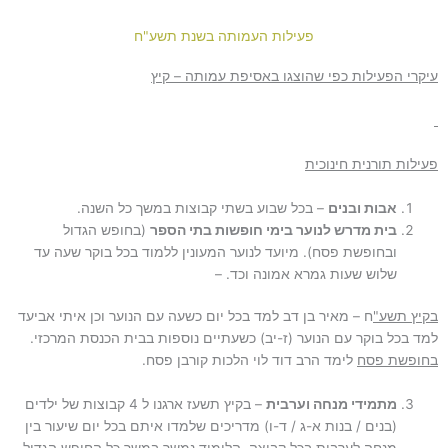
פעילות העמותה בשנת תשע"ח
עיקרי הפעילות כפי שהוצגו באסיפת עמותה – קיץ
פעילות תורנית חינוכית
אבות ובנים
– בכל שבוע בשתי קבוצות במשך כל השנה.
בית מדרש לנוער בימי חופשות בתי הספר
(בחופש הגדול
ובחופשת פסח). מיועד לנוער המעונין ללמוד בכל בוקר שעה עד
שלוש שעות גמרא אמונה וכד. –
בקיץ תשע"
ח – מאיר בן דב למד בכל יום כשעה עם הנוער וכן איתי אביעד
למד בכל בוקר עם הנוער (ז-יב) כשעתיים נוספות בבית הכנסת המרכזי.
בחופשת פסח
לימד הרב דוד לוי הלכות קורבן פסח.
מתמידי מנחה וערבית
– בקיץ תשעז ארגנו ל 4 קבוצות של ילדים
(בנים / בנות א-ג / ד-ו) מדריכים שלמדו איתם בכל יום שיעור בין