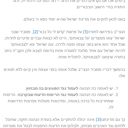
בימים אלו אנו נקראים להרים את הדגל – דגל המדינה היהודית, ודגל
התורה בחיי הישוב הציבוריים.
באנו לכאן להקים את מדינת ישראל שהיא יסוד כסא ה' בעולם.
הנצי"ב בפירושו לתורה
[1]
על פרשת 'קדש לי כל בכור'
[2]
, מסביר שבני
ישראל יצאו ממצרים 'על צבאותם', היינו לא כצאת עבדים פרטיים לחרות,
שכל אחד הוא איש בפני עצמו ופונה לדרכו. עם ישראל יצא 'לצבאותם'
להיות ישראל עם אחד מלוכד למטרה אחת בדומה לצבא ולכן הקב"ה כתב
בתורה שיצאנו 'לצבאותם', לתכלית אחת.
בהמשך דבריו מסביר הנצי"ב שלכל אומה בפני עצמה אין קיום ללא תנאים
אלו:
יש לאומה כח הנהגה
לעמוד נגד הפוגעים בה מבחוץ
.
יש לאומה כח הנהגה
לעמוד נגד הריסות הדעות שבקרבה
. הריסות
שמחריבות כל ברכה באומה, ומדכאות פעולות אמיצות הדרושות
לה.
כך גם מדינתנו
[3]
אינה יכולה להתקיים אלא בעזרת הנהגה חזקה, שתוכל
ללחום נגד האויבים מבחוץ, ולבלום את הדעות החפצות לבטל את מטרתה