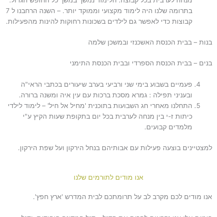
מנחה לערבית בכל קבוצה. הלימוד נמשך במשך כל החופש הגדול.
בתרומה שלנו היה לימוד מקצועי וממוקד יותר. – השנה הרחבנו ל 7
קבוצות כדי לאפשר גם לילדים בשכונות רחוקות להינות מהפעילות.
בנות – בבית הכנסת האשכנזי ובמשכן שלמה
בנים – בבית הכנסת הספרדי ובבית הכנסת התימני
פעמיים בשבוע בימי שני ורביעי בערב שיעורים בכתבי הראי"ה
ובעניני תפילה : גמרא מסכת ברכות עם עין איה ומשנה ברורה.
התחלנו מאחרי חג השבועות בתוכנית 'מחיל אל חיל' – לימוד לילדי
כיתות ז-י בין מנחה לערבית בכל יום בתקופת שעות הקיץ ע"י
מלמדים קבועים.
למצטיינים בוצעה פעילות עם אבותיהם בנחל הירקון ועל שפת הירקון.
אנו מודים לתורמים שלנו
אנו מודים לכם מקרב לב על תרומתכם לבית המדרש 'ארץ חפץ'.