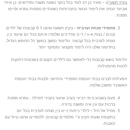
בקיץ תשע"
ט – מאיר בן דב למד בכל בוקר כשעה משנה ומדרשים. כן איתי
אביעד הנחה את לימוד הנוער בחברותות כשעתיים נוספות גמרא וסיימו
מסכת.
מתמידי מנחה וערבית
– בקיץ תשעח ארגנו ל 6 קבוצות של ילדים
(בנים / בנות א-ג / ד-ו) מדריכים שלמדו איתם בכל יום שיעור בין
מנחה לערבית בכל קבוצה. הלימוד נמשך במשך כל החופש הגדול.
בתרומה שלנו היה לימוד מקצועי וממוקד יותר.
הלימוד בשש קבוצות כדי לאפשר גם לילדים הקטנים בשכונות רחוקות
להנות מהפעילות.
הפעילות לבנים בבתי הכנסת הספרדי והתימני ולבנות בבתי הכנסת
האשכנזי ומשכן שלמה.
פעם בשבוע בימי רביעי בערב שיעור בעניני תפילה : גמרא מסכת
ברכות עם עין איה ומשנה ברורה.
מחיל אל חיל – לילדי כיתות ז-יא בין מנחה לערבית בכל יום
בתקופת שעות הקיץ ע"י מלמדים קבועים. ללומדים ארגנו טיול עם
האבות.